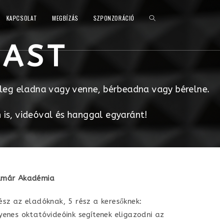
KAPCSOLAT
MEGBÍZÁS
SZPONZORÁCIÓ
CAST
tleg eladna vagy venne, bérbeadna vagy bérelne.
is, videóval és hanggal egyaránt!
lmár Akadémia
ész az eladóknak, 5 rész a keresőknek:
yenes oktatóvideóink segítenek eligazodni az