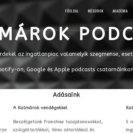
FŐOLDAL
MŰSOROK
AKADÉMIA
MÁROK POD
érdekel az ingatlanpiac valamelyik szegmense, ese
otify-on, Google és Apple podcasts csatornáinkon 
Adásaink
A Kalmárok vendégekkel
Ka
Beszélgetünk franchise tulajdonosokkal,
5 r
zza
szolgáltatókkal, híres oktatókkal és
ing