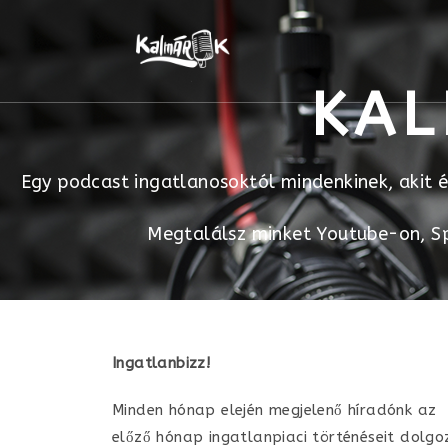
KAL
Egy podcast ingatlanosoktól mindenkinek, akit 
Megtalálsz minket Youtube-on, Sp
Ingatlanbizz!
Minden hónap elején megjelenő híradónk az
előző hónap ingatlanpiaci történéseit dolgo