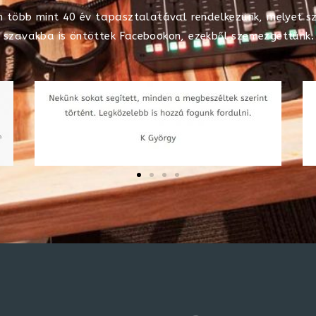
n több mint 40 év tapasztalatával rendelkezünk, melyet s
szavakba is öntöttek Facebookon, ezekből szemezgettünk.