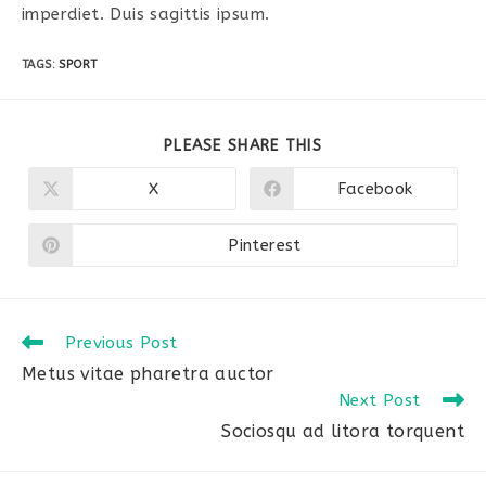
imperdiet. Duis sagittis ipsum.
TAGS
:
SPORT
SHARE
PLEASE SHARE THIS
THIS
CONTENT
X
Facebook
Opens
Opens
in
in
a
a
new
new
Pinterest
Opens
window
window
in
a
new
window
Read
Previous Post
more
Metus vitae pharetra auctor
articles
Next Post
Sociosqu ad litora torquent