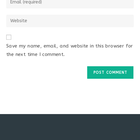
or
your
username
email
Enter
to
address
your
comment
to
website
comment
URL
Save my name, email, and website in this browser for
(optional)
the next time I comment.