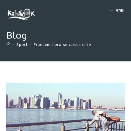
Skip
to
MENU
content
Blog
>
Sport
>
Praesent libro se cursus ante